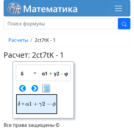
Расчеты
2ct7tK - 1
Расчет: 2ct7tK - 1
=
δ
α1
+
γ2
-
φ
\delta
=
1
+
\alpha1+\gamma2-\phi
2
−
δ
α
γ
ϕ
Все права защищены ©