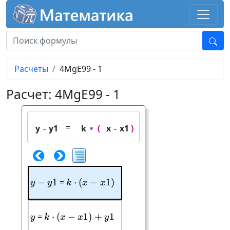
Расчеты
4MgE99 - 1
Расчет: 4MgE99 - 1
=
y
-
y1
k
(
x
-
x1
)
−
y-y1
1
=
⋅
(
−
k\cdot (x-x1)
1
)
y
y
k
x
x
y
=
⋅
(
−
k\cdot (x-x1)+y1
1
)
+
1
y
k
x
x
y