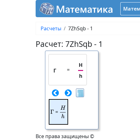
Матем
Расчеты
7ZhSqb - 1
Расчет: 7ZhSqb - 1
H
=
Γ
h
H
\frac{H}{h}
Γ
\Gamma
=
h
Все права защищены ©