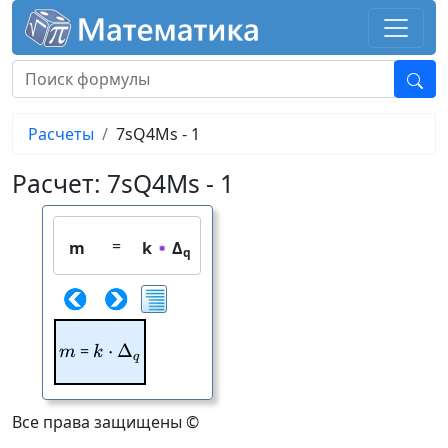
Расчеты
7sQ4Ms - 1
Расчет: 7sQ4Ms - 1
=
m
k
Δ
q
m
=
⋅
k\cdot \Delta_{q}
Δ
m
k
q
Все права защищены ©