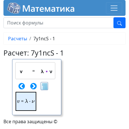
Расчеты
7y1ncS - 1
Расчет: 7y1ncS - 1
=
v
λ
ν
v
=
⋅
\lambda\cdot \nu
v
λ
ν
Все права защищены ©