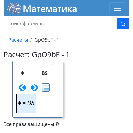
Расчеты
GpO9bF - 1
Расчет: GpO9bF - 1
=
Φ
BS
Φ
\Phi
=
BS
BS
Все права защищены ©