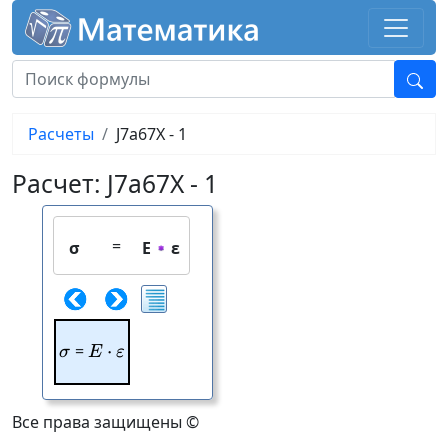
Расчеты
J7a67X - 1
Расчет: J7a67X - 1
=
σ
E
ε
\sigma
=
E\cdot \varepsilon
⋅
σ
E
ε
Все права защищены ©