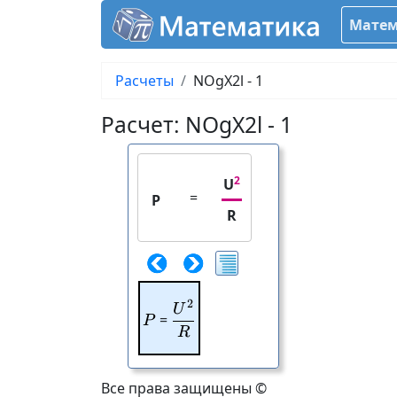
Матем
Расчеты
NOgX2l - 1
Расчет: NOgX2l - 1
2
U
=
P
R
2
\frac{U^{2}}{R}
U
P
=
P
R
Все права защищены ©