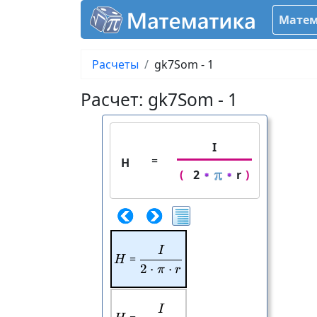
Матем
Расчеты
gk7Som - 1
Расчет: gk7Som - 1
I
=
H
(
2
r
)
I
\frac{I}{2\cdot \pi\cdot 
H
=
H
2
⋅
⋅
π
r
I
\frac{I}{2\cdot r\cdot \p