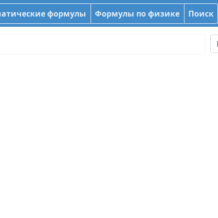
атические формулы
Формулы по физике
Поиск
r}
i}