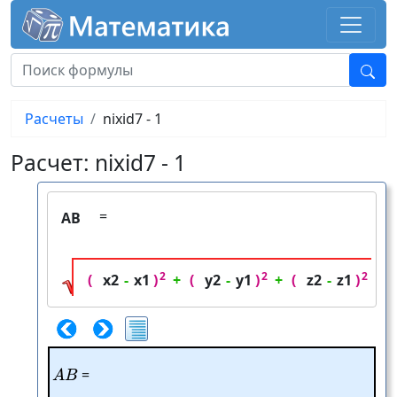
Расчеты
nixid7 - 1
Расчет: nixid7 - 1
=
AB
2
2
2
(
x2
-
x1
)
+
(
y2
-
y1
)
+
(
z2
-
z1
)
AB
=
A
B