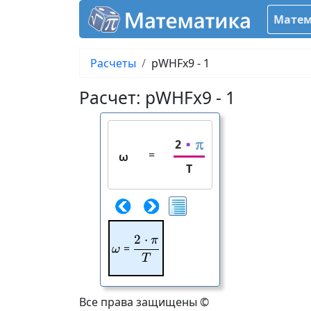
Матем
Расчеты
pWHFx9 - 1
Расчет: pWHFx9 - 1
2
=
ω
T
2
⋅
π
\frac{2\cdot \pi}{T}
\omega
=
ω
T
Все права защищены ©