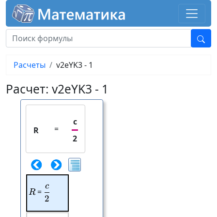
Расчеты
v2eYK3 - 1
Расчет: v2eYK3 - 1
c
=
R
2
c
\frac{c}{2}
R
=
R
2