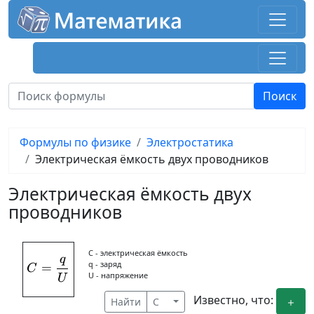
Формулы по физике
Электростатика
Электрическая ёмкость двух проводников
Электрическая ёмкость двух
проводников
C - электрическая ёмкость
q
C = \frac{q}{U}
q - заряд
=
C
U - напряжение
U
Известно, что:
Найти
C