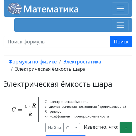
Формулы по физике
Электростатика
Электрическая ёмкость шара
Электрическая ёмкость шара
C - электрическая ёмкость
⋅
ε
R
C = \frac{\varepsilon\cdot R}{k}
ε - диэлектрическая постоянная (проницаемость)
=
C
R - радиус
k
k - коэффициент пропорциональности
Известно, что:
Найти
C