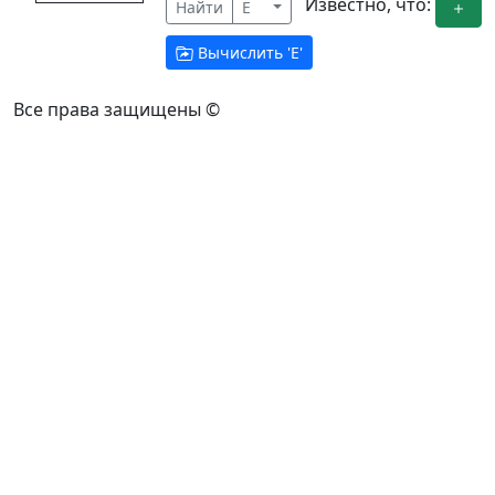
Известно, что:
Найти
E
Вычислить '
E
'
Все права защищены ©