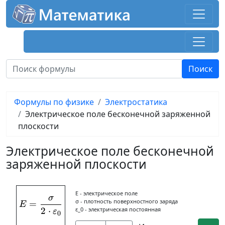
Формулы по физике
Электростатика
Электрическое поле бесконечной заряженной
плоскости
Электрическое поле бесконечной
заряженной плоскости
E - электрическое поле
σ
E = \frac{\sigma}{2\cdot \varepsilon_0}
σ - плотность поверхностного заряда
=
E
2
⋅
ε_0 - электрическая постоянная
ε
0