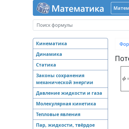
Матем
Кинематика
Фор
Динамика
Пот
Статика
Законы сохранения
ϕ
механической энергии
Давление жидкости и газа
Молекулярная кинетика
Тепловые явления
Пар, жидкости, твёрдое