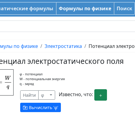
атические формулы
Формулы по физике
Поиск
мулы по физике
Электростатика
Потенциал электро
енциал электростатического поля
φ - потенциал
W
\phi = \frac{W}{q}
W - потенциальная энергия
=
q - заряд
q
Известно, что:
Найти
φ
Вычислить '
φ
'