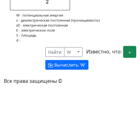
2
W - потенциальная энергия
ε - диэлектрическая постоянная (проницаемость)
ε0 - электрическая постоянная
E - электрическое поле
S - площадь
d -
Известно, что:
Найти
W
Вычислить '
W
'
Все права защищены ©