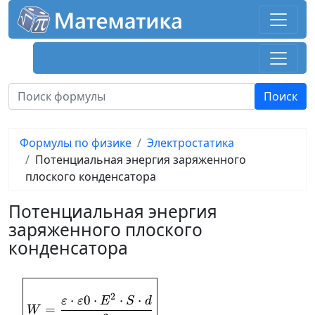
Формулы по физике
Электростатика
Потенциальная энергия заряженного
плоского конденсатора
Потенциальная энергия
заряженного плоского
конденсатора
2
⋅
0
⋅
⋅
⋅
W = \frac{\varepsilon\cdot \varepsi
ε
ε
E
S
d
=
W