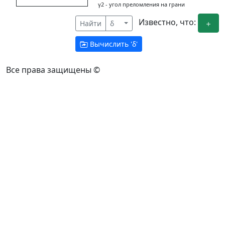
γ2 - угол преломления на грани
Известно, что:
Найти
δ
Вычислить '
δ
'
Все права защищены ©