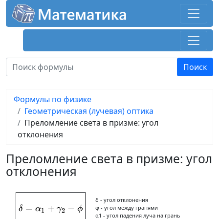
Формулы по физике
Геометрическая (лучевая) оптика
Преломление света в призме: угол
отклонения
Преломление света в призме: угол
отклонения
δ - угол отклонения
=
+
\delta = \alpha_1+\gamma_2-\phi
−
φ - угол между гранями
δ
α
γ
ϕ
1
2
α1 - угол падения луча на грань