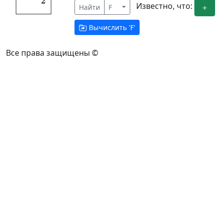
2
Известно, что:
Найти
F
Вычислить '
F
'
Все права защищены ©