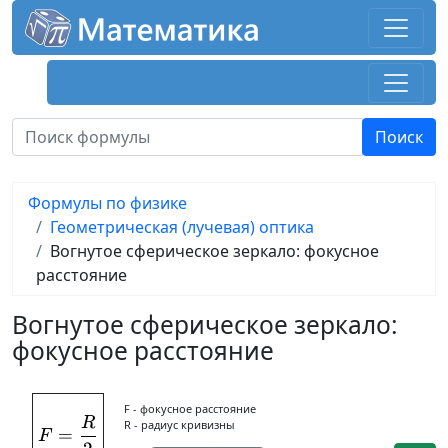
Формулы по физике
Геометрическая (лучевая) оптика
Вогнутое сферическое зеркало: фокусное
расстояние
Вогнутое сферическое зеркало:
фокусное расстояние
F - фокусное расстояние
R
F = \frac{R}{2}
R - радиус кривизны
=
F