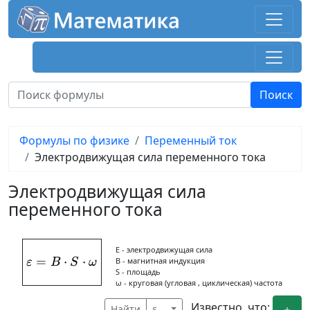
Формулы по физике
Переменный ток
Электродвижущая сила переменного тока
Электродвижущая сила
переменного тока
Ε - электродвижущая сила
=
\varepsilon = B\cdot S\cdot \omega
⋅
⋅
B - магнитная индукция
ε
B
S
ω
S - площадь
ω - круговая (угловая , циклическая) частота
Известно, что:
Найти
ε