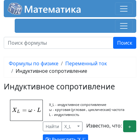
Формулы по физике
Переменный ток
Индуктивное сопротивление
Индуктивное сопротивление
X_L - индуктивное сопротивление
=
X_{L} = \omega\cdot L
⋅
ω - круговая (угловая , циклическая) частота
X
ω
L
L
L - индуктивность
Известно, что:
Найти
X_L
Вычислить '
X_L
'