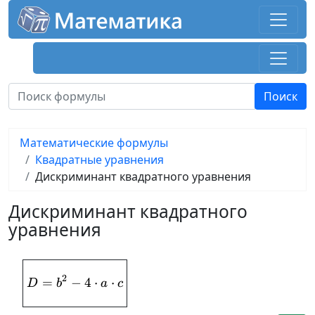
Математические формулы
Квадратные уравнения
Дискриминант квадратного уравнения
Дискриминант квадратного
уравнения
2
=
−
D = b^{2}-4\cdot a\cdot c
4
⋅
⋅
D
b
a
c