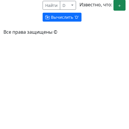
Известно, что:
Найти
D
Вычислить '
D
'
Все права защищены ©