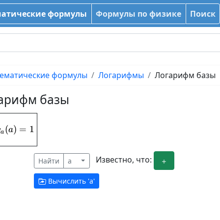
атические формулы
Формулы по физике
Поиск
ематические формулы
Логарифмы
Логарифм базы
арифм базы
(
log_{a}(a) = 1
)
=
1
g
a
a
Известно, что:
Найти
a
Вычислить '
a
'