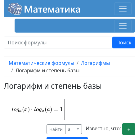
Математические формулы
Логарифмы
Логарифм и степень базы
Логарифм и степень базы
(
)
⋅
log_{a}(x)\cdot log_{x}(a) = 1
(
)
=
1
l
o
g
x
l
o
g
a
a
x
Известно, что:
Найти
a