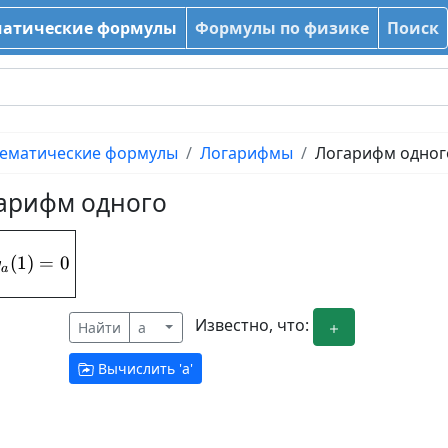
атические формулы
Формулы по физике
Поиск
ематические формулы
Логарифмы
Логарифм одног
арифм одного
(
1
log_{a}(1) = 0
)
=
0
g
a
Известно, что:
Найти
a
Вычислить '
a
'